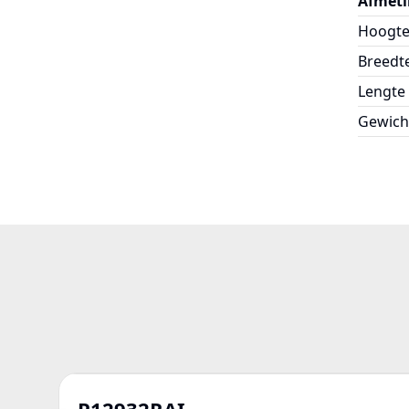
Afmeti
Hoogt
Breedt
Lengte
Gewich
P12932RAI