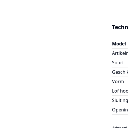
Techn
Model
Artike
Soort
Geschi
Vorm
Lof ho
Sluitin
Openin