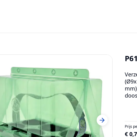
P6
Verz
(Ø9x
mm).
doos
Prijs p
€ 0,