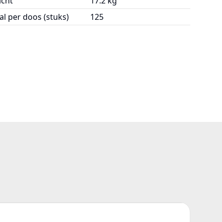
cht
17.2 kg
al per doos (stuks)
125
P01