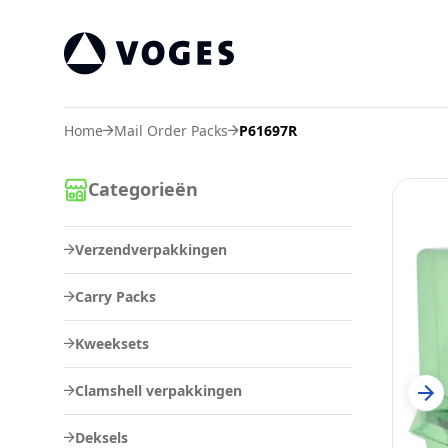
Vogespackaging
Home
Mail Order Packs
P61697R
Categorieën
Verzendverpakkingen
Carry Packs
Kweeksets
Clamshell verpakkingen
Deksels