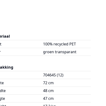
riaal
t
100% recycled PET
r
groen transparant
pakking
704645 (12)
te
72 cm
dte
48 cm
gte
47 cm