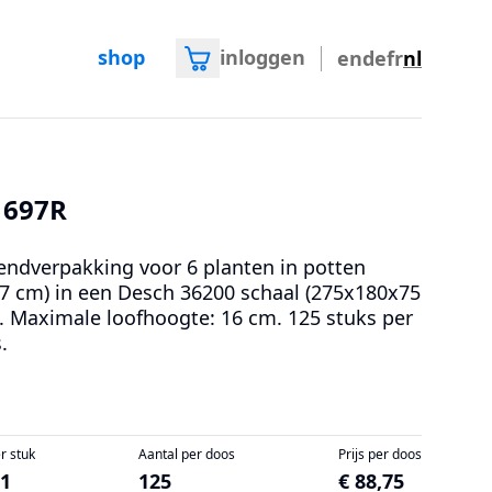
shop
inloggen
en
de
fr
nl
1697R
endverpakking voor 6 planten in potten
7 cm) in een Desch 36200 schaal (275x180x75
 Maximale loofhoogte: 16 cm. 125 stuks per
.
er stuk
Aantal per doos
Prijs per doos
71
125
€ 88,75