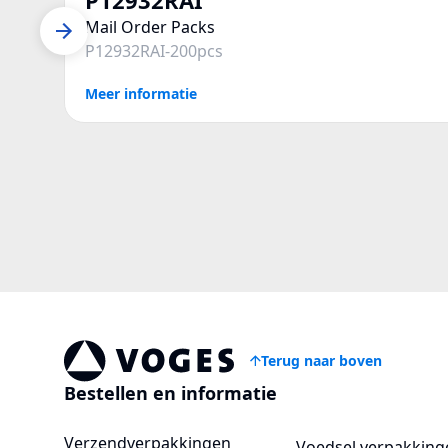
Mail Order Packs
P12932RAI-200pcs
Meer informatie
Terug naar boven
Vogespackaging
Bestellen en informatie
Verzendverpakkingen
Voedsel verpakking