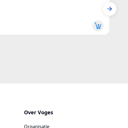
Mail 
P014
Meer 
Over Voges
Organisatie