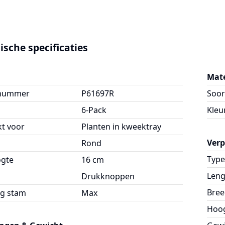
ische specificaties
Mate
lnummer
P61697R
Soor
6-Pack
Kleu
kt voor
Planten in kweektray
Ver
Rond
Type
ogte
16 cm
Leng
g
Drukknoppen
Bree
g stam
Max
Hoo