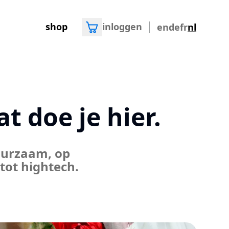
shop
inloggen
en
de
fr
nl
t doe je hier.
uurzaam, op
tot hightech.