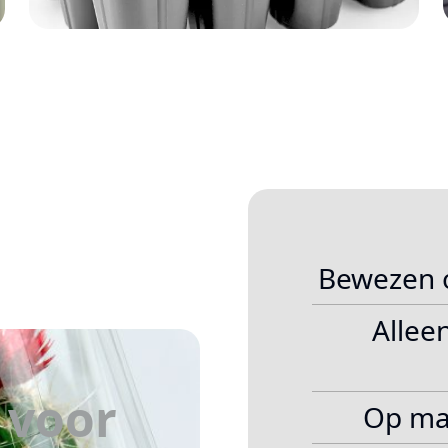
Bewezen 
Allee
voor
Op ma