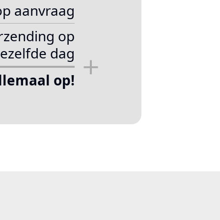
op aanvraag
rzending op
ezelfde dag
allemaal op!