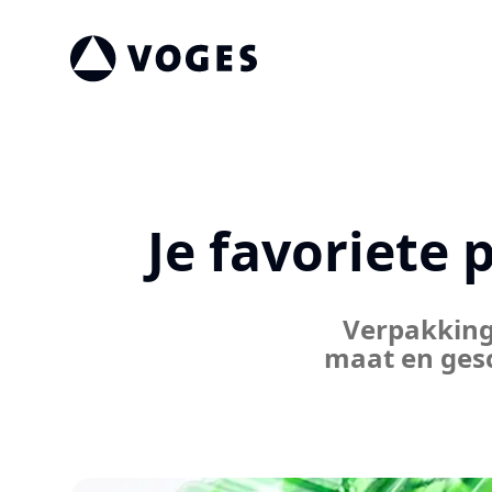
Vogespackaging
Je favoriete 
Verpakking
maat en gesc