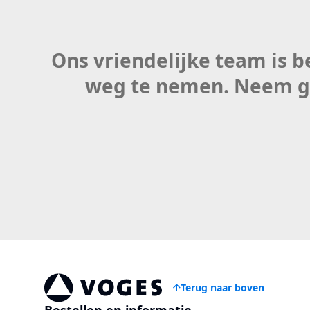
Ons vriendelijke team is 
weg te nemen. Neem ger
Terug naar boven
Vogespackaging