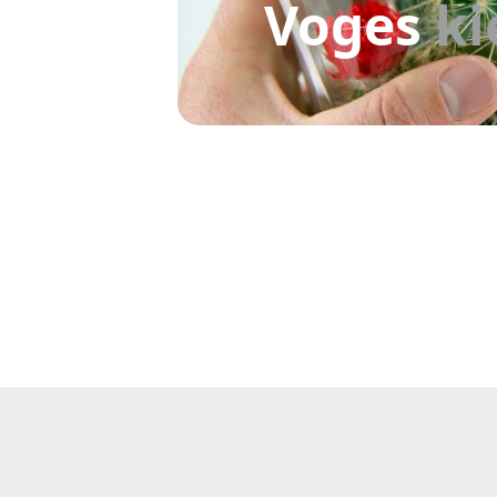
Voges
ki