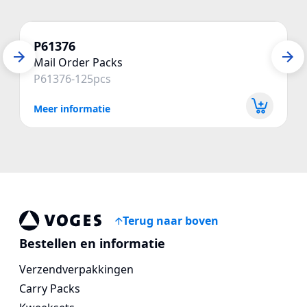
P61376
Mail Order Packs
P61376-125pcs
Meer informatie
Terug naar boven
Vogespackaging
Bestellen en informatie
Verzendverpakkingen
Carry Packs