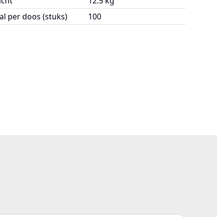
cht
12.5 kg
al per doos (stuks)
100