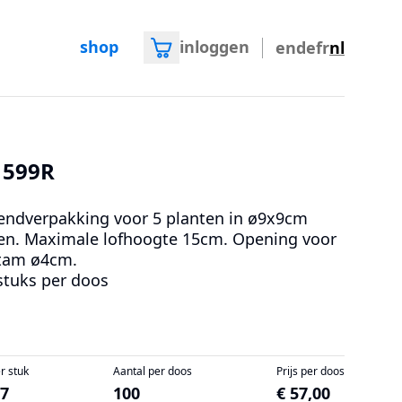
shop
inloggen
en
de
fr
nl
1599R
endverpakking voor 5 planten in ø9x9cm
en. Maximale lofhoogte 15cm. Opening voor
tam ø4cm.
stuks per doos
er stuk
Aantal per doos
Prijs per doos
57
100
€ 57,00