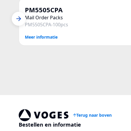
PM5505CPA
Mail Order Packs
PM5505CPA-100pcs
Meer informatie
Terug naar boven
Vogespackaging
Bestellen en informatie