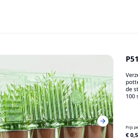
P5
Verz
pott
de s
100 
Prijs p
€ 0,