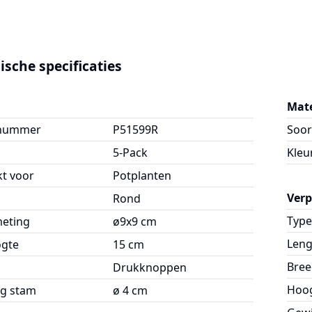
ische specificaties
Mate
lnummer
P51599R
Soor
5-Pack
Kleu
kt voor
Potplanten
Ver
Rond
Type
meting
ø9x9 cm
Leng
ogte
15 cm
Bree
g
Drukknoppen
Hoo
g stam
ø 4 cm