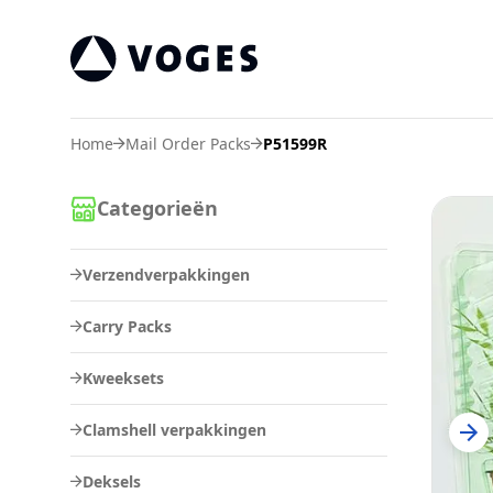
Vogespackaging
Home
Mail Order Packs
P51599R
Categorieën
Verzendverpakkingen
Carry Packs
Kweeksets
Clamshell verpakkingen
Deksels