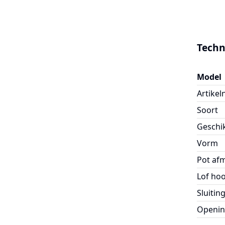
Techn
Model
Artike
Soort
Geschi
Vorm
Pot af
Lof ho
Sluitin
Openin