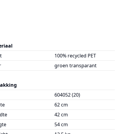
riaal
t
100% recycled PET
r
groen transparant
pakking
604052 (20)
te
62 cm
dte
42 cm
gte
54 cm