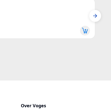
D31
Mail 
D310
Meer 
Over Voges