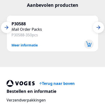
Aanbevolen producten
P30588
Mail Order Packs
P30588-350pcs
Meer informatie
Terug naar boven
Vogespackaging
Bestellen en informatie
Verzendverpakkingen