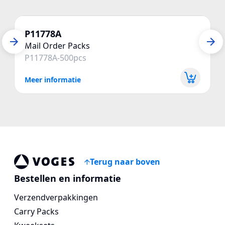
P11778A
Mail Order Packs
P11778A-500pcs
Meer informatie
Terug naar boven
Vogespackaging
Bestellen en informatie
Verzendverpakkingen
Carry Packs