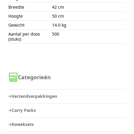
Breedte
42 cm
Hoogte
50 cm
Gewicht
14.0 kg
Aantal per doos
500
(stuks)
Categorieën
Verzendverpakkingen
Carry Packs
Kweeksets