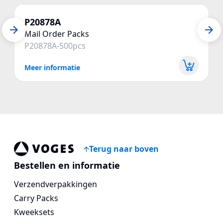
P20878A
Mail Order Packs
P20878A-500pcs
Meer informatie
Terug naar boven
Vogespackaging
Bestellen en informatie
Verzendverpakkingen
Carry Packs
Kweeksets