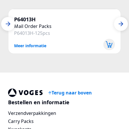
P64013H
Mail Order Packs
P64013H-125pcs
Meer informatie
Terug naar boven
Vogespackaging
Bestellen en informatie
Verzendverpakkingen
Carry Packs