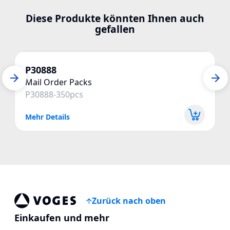
Diese Produkte könnten Ihnen auch
gefallen
P30888
Mail Order Packs
P30888-350pcs
Mehr Details
Zurück nach oben
Vogespackaging
Einkaufen und mehr