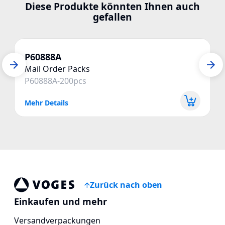
Diese Produkte könnten Ihnen auch
gefallen
P60888A
Mail Order Packs
P60888A-200pcs
Mehr Details
Zurück nach oben
Vogespackaging
Einkaufen und mehr
Versandverpackungen