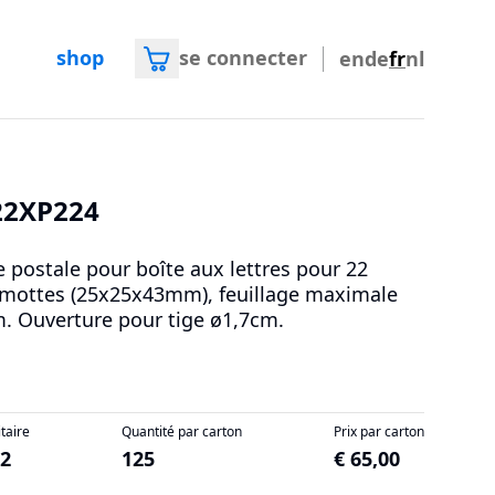
shop
se connecter
en
de
fr
nl
22XP224
e postale pour boîte aux lettres pour 22
mottes (25x25x43mm), feuillage maximale
. Ouverture pour tige ø1,7cm.
itaire
Quantité par carton
Prix par carton
52
125
€ 65,00