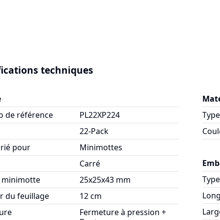
fications techniques
e
Maté
 de référence
PL22XP224
Type
22-Pack
Coul
rié pour
Minimottes
Emb
Carré
Type
 minimotte
25x25x43 mm
Lon
 du feuillage
12 cm
Larg
ure
Fermeture à pression +