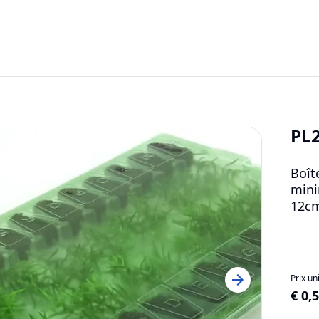
PL
Boît
mini
12cm
Prix un
€ 0,