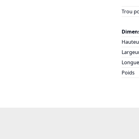
Trou po
Dimens
Hauteu
Largeu
Longue
Poids