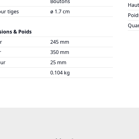
Boutons
Haut
ur tiges
ø 1.7 cm
Poid
Quan
ions & Poids
r
245 mm
r
350 mm
ur
25 mm
0.104 kg