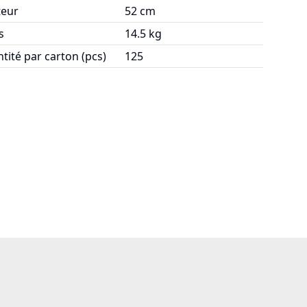
eur
52 cm
s
14.5 kg
tité par carton (pcs)
125