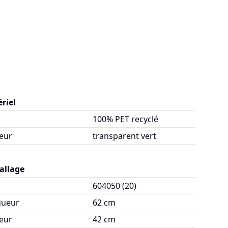
riel
100% PET recyclé
eur
transparent vert
allage
604050 (20)
gueur
62 cm
eur
42 cm