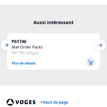
Aussi intéressant
P61746
Mail Order Packs
P61746-225pcs
Plus de détails
P
Haut de page