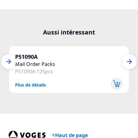
Aussi intéressant
P51090A
Mail Order Packs
P51090A-125pcs
Plus de détails
P
Haut de page