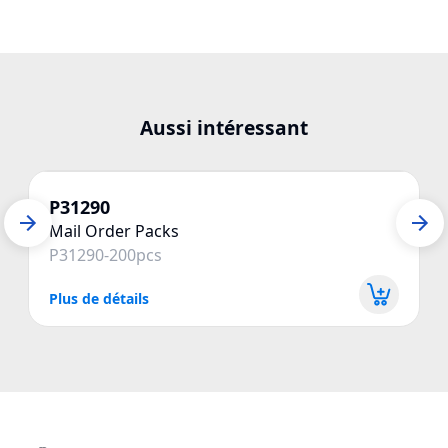
Aussi intéressant
P31290
Mail Order Packs
P31290-200pcs
Plus de détails
P