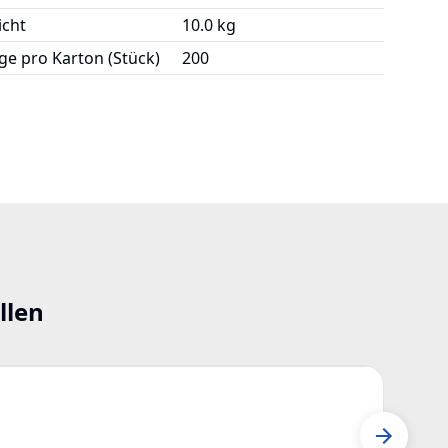
cht
10.0 kg
e pro Karton (Stück)
200
llen
Z08
Seed 