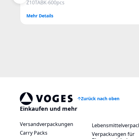
Z10TABK-600pcs
Mehr Details
Zurück nach oben
Vogespackaging
Einkaufen und mehr
Versandverpackungen
Lebensmittelverpa
Carry Packs
Verpackungen für