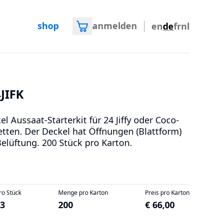
shop
anmelden
en
de
fr
nl
JIFK
el Aussaat-Starterkit für 24 Jiffy oder Coco-
etten. Der Deckel hat Öffnungen (Blattform)
Belüftung. 200 Stück pro Karton.
ro Stück
Menge pro Karton
Preis pro Karton
33
200
€ 66,00