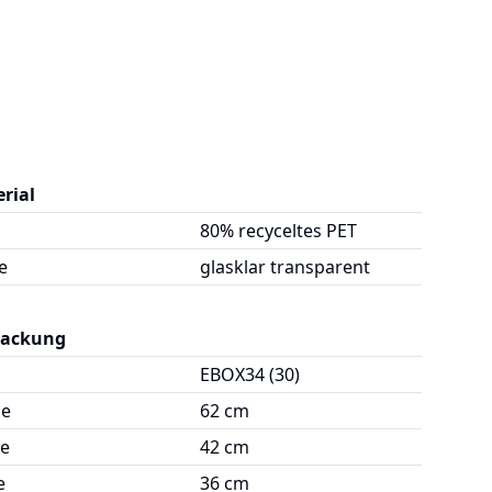
rial
80% recyceltes PET
e
glasklar transparent
packung
EBOX34 (30)
ge
62 cm
te
42 cm
e
36 cm