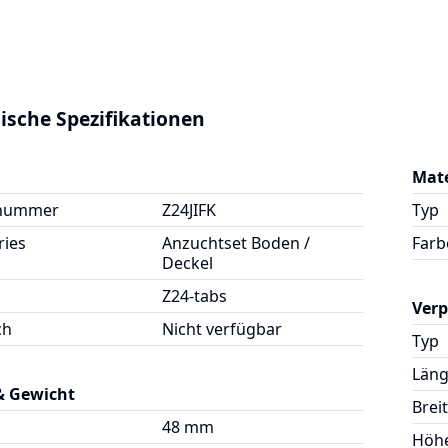
ische Spezifikationen
Mate
lnummer
Z24JIFK
Typ
ries
Anzuchtset Boden /
Farb
Deckel
Z24-tabs
Ver
ch
Nicht verfügbar
Typ
Län
& Gewicht
Brei
48 mm
Höh