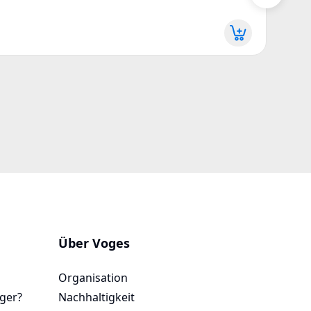
Z08JI
Mehr 
Über Voges
Organisation
ager?
Nachhaltigkeit