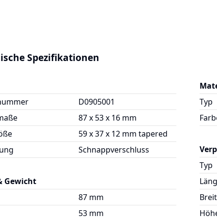
ische Spezifikationen
Mate
lnummer
D0905001
Typ
maße
87 x 53 x 16 mm
Farb
öße
59 x 37 x 12 mm tapered
Ver
ßung
Schnappverschluss
Typ
& Gewicht
Län
87 mm
Brei
53 mm
Höh