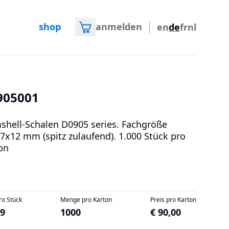
shop
anmelden
en
de
fr
nl
905001
shell-Schalen D0905 series. Fachgröße
7x12 mm (spitz zulaufend). 1.000 Stück pro
on
ro Stück
Menge pro Karton
Preis pro Karton
09
1000
€ 90,00