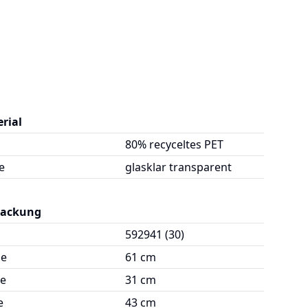
rial
80% recyceltes PET
e
glasklar transparent
packung
592941 (30)
ge
61 cm
te
31 cm
e
43 cm