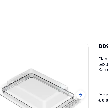
D0
Clam
59x3
Kart
Preis p
€ 0,