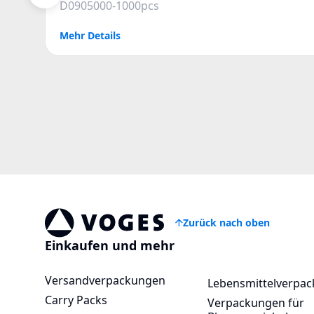
D0905000-1000pcs
Mehr Details
Zurück nach oben
Vogespackaging
Einkaufen und mehr
Versandverpackungen
Lebensmittelverpa
Carry Packs
Verpackungen für