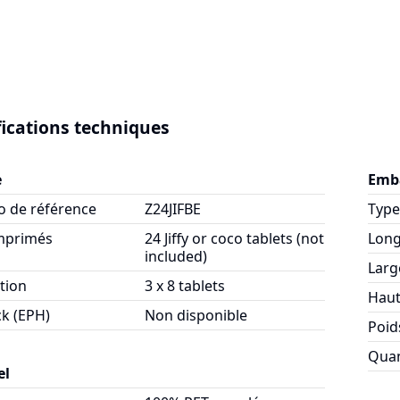
fications techniques
e
Emb
 de référence
Z24JIFBE
Type
mprimés
24 Jiffy or coco tablets (not
Lon
included)
Larg
tion
3 x 8 tablets
Haut
k (EPH)
Non disponible
Poid
Quan
el