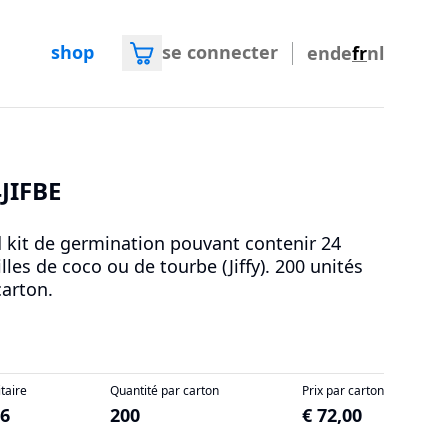
shop
se connecter
en
de
fr
nl
JIFBE
 kit de germination pouvant contenir 24
illes de coco ou de tourbe (Jiffy). 200 unités
carton.
itaire
Quantité par carton
Prix par carton
36
200
€ 72,00