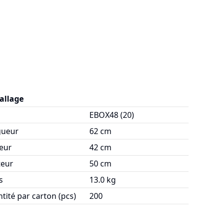
allage
EBOX48 (20)
gueur
62 cm
eur
42 cm
eur
50 cm
s
13.0 kg
tité par carton (pcs)
200