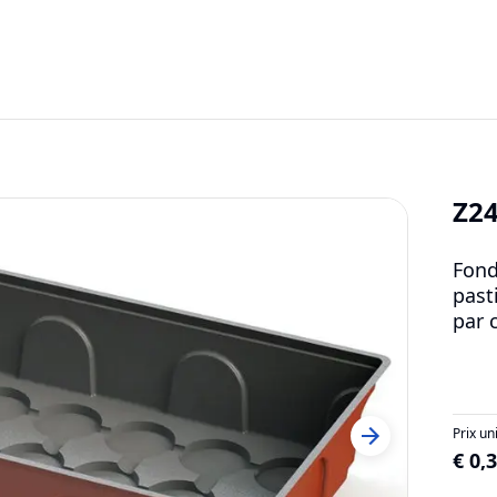
Z24
Fond
past
par 
Prix un
€ 0,