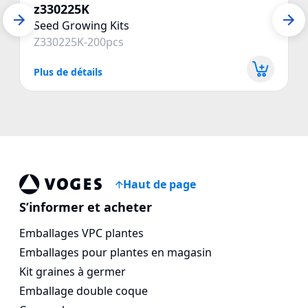
z330225K
Seed Growing Kits
Z330225K-200pcs
Plus de détails
P
Haut de page
Vogespackaging
S’informer et acheter
Emballages VPC plantes
Emballages pour plantes en magasin
Kit graines à germer
Emballage double coque