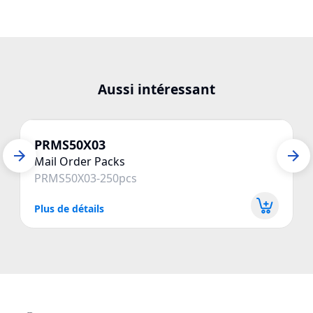
Aussi intéressant
PRMS50X03
Mail Order Packs
PRMS50X03-250pcs
Plus de détails
P