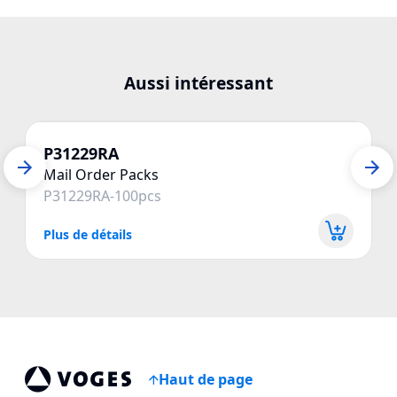
Aussi intéressant
P31229RA
Mail Order Packs
P31229RA-100pcs
Plus de détails
P
Haut de page